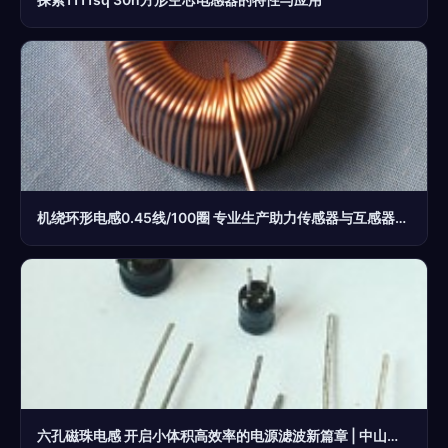
机绕环形电感0.45线/100圈 专业生产助力传感器与互感器发展
六孔磁珠电感 开启小体积高效率的电源滤波新篇章 | 中山梓惠电子制造赋能