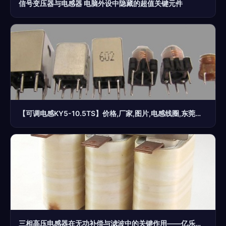
信号变压器与电感器 电脑外设中隐藏的超值关键元件
【可调电感KY5-10.5TS】价格,厂家,图片,电感线圈,东莞市史瑞美电子科技-
三相高压电感器在无功补偿与滤波中的关键作用——亿乐隆电器的专业解决方案