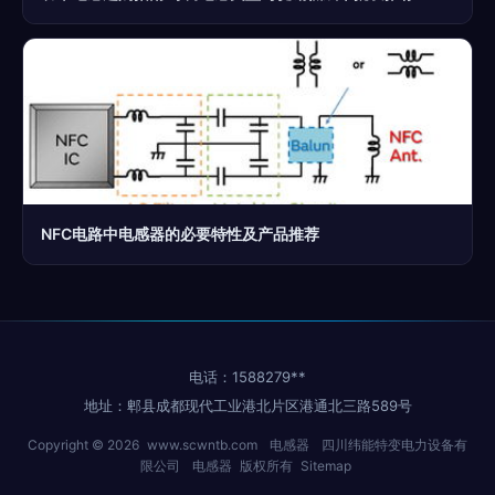
NFC电路中电感器的必要特性及产品推荐
电话：1588279**
地址：郫县成都现代工业港北片区港通北三路589号
Copyright © 2026
www.scwntb.com
电感器
四川纬能特变电力设备有
限公司
电感器
版权所有
Sitemap