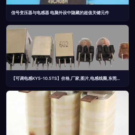
信号变压器与电感器 电脑外设中隐藏的超值关键元件
【可调电感KY5-10.5TS】价格,厂家,图片,电感线圈,东莞市史瑞美电子科技-